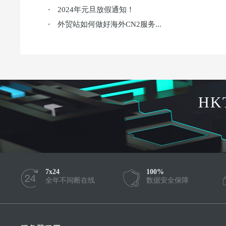
2024年元旦放假通知！
·
外贸站如何做好海外CN2服务...
·
HK
7x24
100%
全年不间断在线
数据安全保障