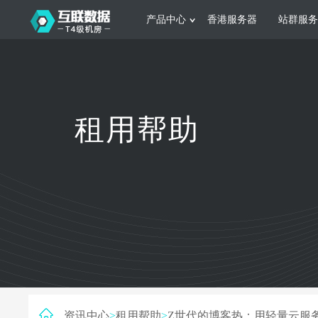
产品中心
香港服务器
站群服务
服务器租用
网站建设
游戏运营
公司介绍
联系我们
香港服务器
美国服务器
韩国服务器
根据不同规模的网站提供可定制化的架
集游戏部署、游戏
租用帮助
构和 一站式协助
大要 素帮助游戏
日本服务器
新加坡服务器
台湾服务器
马来西亚服务器
菲律宾服务器
澳洲服务器
智能家居
制造业升
荷兰服务器
加拿大服务器
法国服务器
采用全托管的一站式物联网智能服务，
多年制造业ERP
英国服务器
德国服务器
轻松构 建多种智能网物联网最佳平台
业企业 提供高效
资讯中心
>
租用帮助
>
Z世代的博客热：用轻量云服