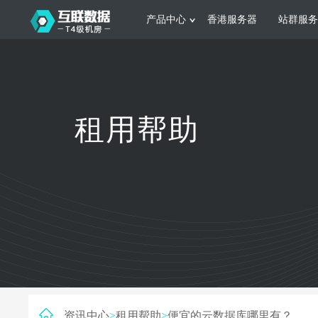
产品中心
香港服务器
站群服务
服务器租用
网站建设
游戏运营
公司介绍
联系我们
香港服务器
美国服务器
韩国服务器
根据不同规模的网站提供可定制化的架
集游戏部署、游戏
租用帮助
构和 一站式协助
大要 素帮助游戏
日本服务器
新加坡服务器
台湾服务器
马来西亚服务器
菲律宾服务器
澳洲服务器
智能家居
制造业升
荷兰服务器
加拿大服务器
法国服务器
采用全托管的一站式物联网智能服务，
多年制造业ERP
英国服务器
德国服务器
轻松构 建多种智能网物联网最佳平台
业企业 提供高效
资讯中心
>
租用帮助
>
便宜的云数据库哪里有？