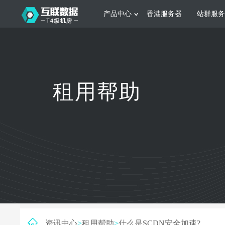
产品中心
香港服务器
站群服务
服务器租用
网站建设
游戏运营
公司介绍
联系我们
香港服务器
美国服务器
韩国服务器
根据不同规模的网站提供可定制化的架
集游戏部署、游戏
租用帮助
构和 一站式协助
大要 素帮助游戏
日本服务器
新加坡服务器
台湾服务器
马来西亚服务器
菲律宾服务器
澳洲服务器
智能家居
制造业升
荷兰服务器
加拿大服务器
法国服务器
采用全托管的一站式物联网智能服务，
多年制造业ERP
英国服务器
德国服务器
轻松构 建多种智能网物联网最佳平台
业企业 提供高效
资讯中心
>
租用帮助
>
什么是SCDN安全加速?