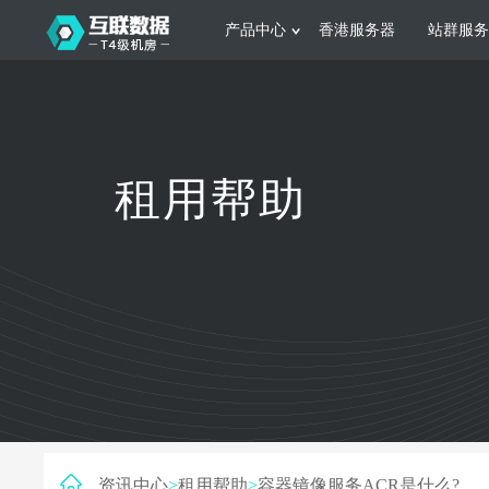
产品中心
香港服务器
站群服务
服务器租用
网站建设
游戏运营
公司介绍
联系我们
香港服务器
美国服务器
韩国服务器
根据不同规模的网站提供可定制化的架
集游戏部署、游戏
租用帮助
构和 一站式协助
大要 素帮助游戏
日本服务器
新加坡服务器
台湾服务器
马来西亚服务器
菲律宾服务器
澳洲服务器
智能家居
制造业升
荷兰服务器
加拿大服务器
法国服务器
采用全托管的一站式物联网智能服务，
多年制造业ERP
英国服务器
德国服务器
轻松构 建多种智能网物联网最佳平台
业企业 提供高效
资讯中心
>
租用帮助
>
容器镜像服务ACR是什么?