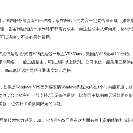
应的是，国内服务器监管相当严格，放在网站上的内容一定要合法正规，如果
管理、备案到运维的一系列环节都需要成本，而这些成本从何而来，你想
本可以省略，不会有额外费用。
低延迟:台湾省VPS的延迟一般是VPS60ms，美国的VPS最早120开始
是哪个网络。一般二级路由，可以达到以上级别。公司电信一般采用三级路
络，40ms低延迟的网站开通速度如此之快。
如果是Windows VPS因为要安装Windows系统大约在1小时内能开通，
类似，台湾省主机一般支持7天无条件退款，比美国主机的90天退款期略
期退款，也弥补了退款期限短的问题。
，网络技术实力过硬，加上台湾省VPS厂商在这方面有着丰富的经验和成熟