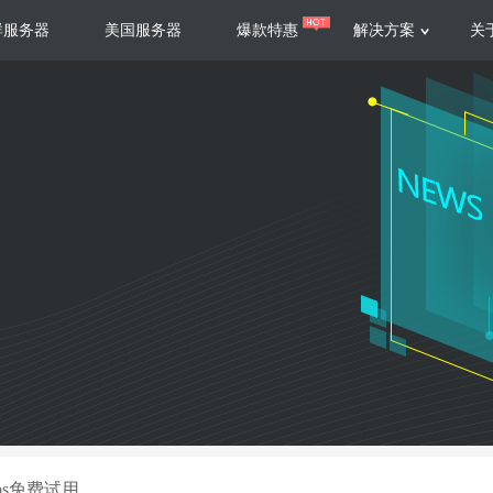
群服务器
美国服务器
爆款特惠
解决方案
关
服务器
服务器
游戏运营
视频娱乐
联系我们
服务支持
香港云服务器
美国云服务器
台湾云服务器
香港
游戏部署、游戏运营以及游戏安全三
集源视频存储、高效自动转
要 素帮助游戏企业快速部署
以及 内容分发等功能，加
新加坡云服务器
菲律宾云服务器
108全球云
机柜租
全球公有云
电信机
制造业升级
大数据营销
防服务器
年制造业ERP部署经验，为广大制造
低成本有效采集、分析、应
企业 提供高效可靠的数字化生产平台
数据，降 低20%的人工成
香港高防
美国高防
大带宽高防
定位营销
ps免费试用