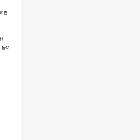
湾省
相
，自然