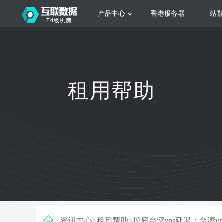
产品中心
香港服务器
站
服务器租用
云
网站建设
公司介绍
香港服务器
美国服务器
韩国服务器
根据不同规模的网站提供可定制化的架
集
租用帮助
构和 一站式协助
大
日本服务器
新加坡服务器
台湾服务器
马来西亚服务器
菲律宾服务器
澳洲服务器
智能家居
荷兰服务器
加拿大服务器
法国服务器
高
采用全托管的一站式物联网智能服务，
多
英国服务器
德国服务器
轻松构 建多种智能网物联网最佳平台
业
资讯中心
>
租用帮助
>
摸底台湾vps延迟：台湾v