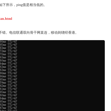
ng图如下所示，ping值是相当低的。
wan.html
不错。电信联通双向骨干网直连，移动则绕经香港。