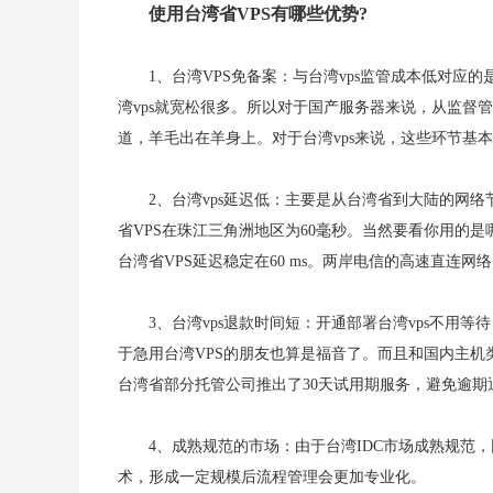
使用台湾省VPS有哪些优势?
1、台湾VPS免备案：与台湾vps监管成本低对
湾vps就宽松很多。所以对于国产服务器来说，从监督
道，羊毛出在羊身上。对于台湾vps来说，这些环节基
2、台湾vps延迟低：主要是从台湾省到大陆的网络节点
省VPS在珠江三角洲地区为60毫秒。当然要看你用的
台湾省VPS延迟稳定在60 ms。两岸电信的高速直连网
3、台湾vps退款时间短：开通部署台湾vps不用等待，
于急用台湾VPS的朋友也算是福音了。而且和国内主机
台湾省部分托管公司推出了30天试用期服务，避免逾
4、成熟规范的市场：由于台湾IDC市场成熟规范
术，形成一定规模后流程管理会更加专业化。