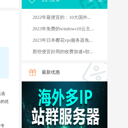
2022年最便宜的：10大国外...
·
2023年免费的windows10云主...
·
2023年日本樱花vps服务器免...
·
那些便宜好用的收费加速v软...
·
2023年，国外十大免费服务...
·
最新优惠
rpc服务器不可用的4种解决...
·
从5G角度讲讲什么是“上行...
·
先选
国外vps 加速免费安装
·
S的优
骨灰玩家教你安全搭建“游...
·
V2ray节点配置连接后无法科...
·
陆专