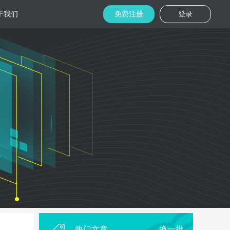
于我们
免费注册
登录
托管
金融区块链
机房
美国机房
台湾机房
码切片技术
结合金融行业的重实效、重安全的行业
速视频播放
特 点，为金融平台提供专业快速部署架
构
用
柜租用
香港机柜租用
美国机柜租用
外贸电商
用海量营销
为电商用户提供一站式解决方案，企业
本，做到精准
可根 据架构灵活调整配置，快速搭建电
商平台
热门文章
换一批