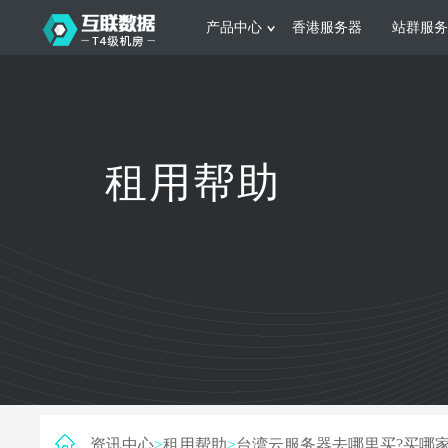
产品中心
香港服务器
站群服务
服务器租用
网站建设
游戏运营
公司介绍
联系我们
香港服务器
美国服务器
韩国服务器
根据不同规模的网站提供可定制化的架
集游戏部署、游戏
租用帮助
构和 一站式协助
大要 素帮助游戏
日本服务器
新加坡服务器
台湾服务器
马来西亚服务器
菲律宾服务器
澳洲服务器
智能家居
制造业升
荷兰服务器
加拿大服务器
法国服务器
采用全托管的一站式物联网智能服务，
多年制造业ERP
英国服务器
德国服务器
轻松构 建多种智能网物联网最佳平台
业企业 提供高效
资讯中心
>
租用帮助
>
台湾云服务器去哪里买?买哪