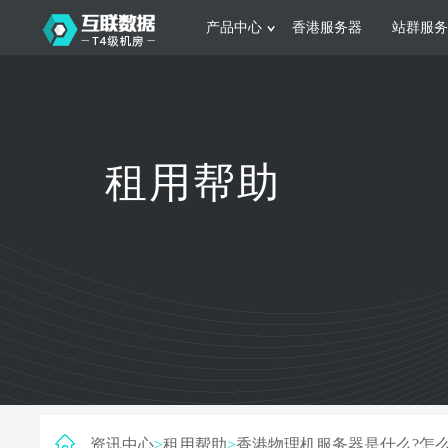
产品中心
香港服务器
站群服务
服务器租用
网站建设
游戏运营
公司介绍
联系我们
香港服务器
美国服务器
韩国服务器
根据不同规模的网站提供可定制化的架
集游戏部署、游戏
租用帮助
构和 一站式协助
大要 素帮助游戏
日本服务器
新加坡服务器
台湾服务器
马来西亚服务器
菲律宾服务器
澳洲服务器
智能家居
制造业升
荷兰服务器
加拿大服务器
法国服务器
采用全托管的一站式物联网智能服务，
多年制造业ERP
英国服务器
德国服务器
轻松构 建多种智能网物联网最佳平台
业企业 提供高效
资讯中心
>
租用帮助
>
香港物理机服务器是什么?怎