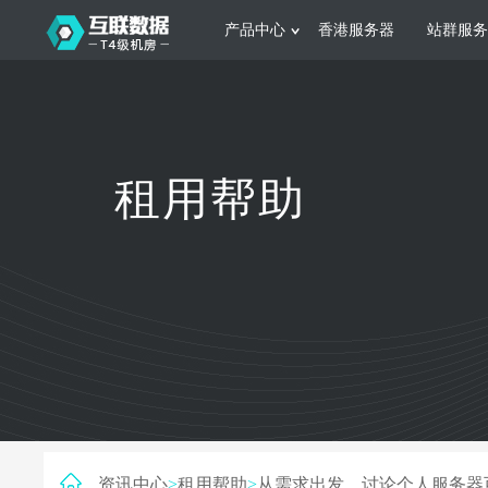
产品中心
香港服务器
站群服务
服务器租用
网站建设
游戏运营
公司介绍
联系我们
香港服务器
美国服务器
韩国服务器
根据不同规模的网站提供可定制化的架
集游戏部署、游戏
租用帮助
构和 一站式协助
大要 素帮助游戏
日本服务器
新加坡服务器
台湾服务器
马来西亚服务器
菲律宾服务器
澳洲服务器
智能家居
制造业升
荷兰服务器
加拿大服务器
法国服务器
采用全托管的一站式物联网智能服务，
多年制造业ERP
英国服务器
德国服务器
轻松构 建多种智能网物联网最佳平台
业企业 提供高效
资讯中心
>
租用帮助
>
从需求出发，讨论个人服务器