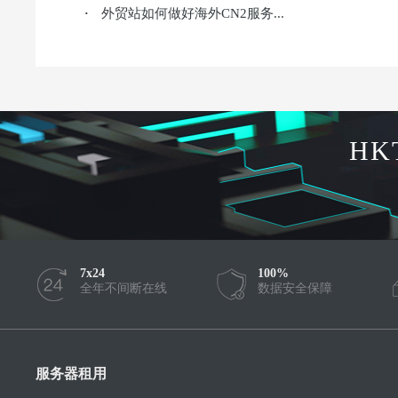
外贸站如何做好海外CN2服务...
·
HK
7x24
100%
全年不间断在线
数据安全保障
服务器租用