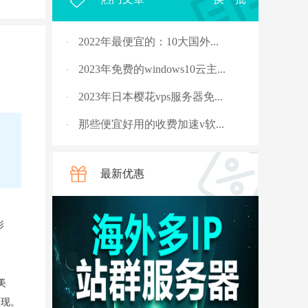
2022年最便宜的：10大国外...
·
2023年免费的windows10云主...
·
2023年日本樱花vps服务器免...
·
那些便宜好用的收费加速v软...
·
2023年，国外十大免费服务...
·
最新优惠
rpc服务器不可用的4种解决...
·
从5G角度讲讲什么是“上行...
·
影
国外vps 加速免费安装
·
骨灰玩家教你安全搭建“游...
·
美
V2ray节点配置连接后无法科...
·
实现。