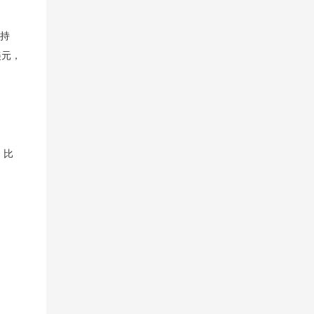
支持
美元，
，比
。