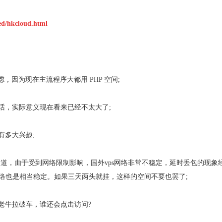
ed/hkcloud.html
考虑，因为现在主流程序大都用 PHP 空间;
的话，实际意义现在看来已经不太大了;
有多大兴趣;
都知道，由于受到网络限制影响，国外vps网络非常不稳定，延时丢包的现象
网络也是相当稳定。如果三天两头就挂，这样的空间不要也罢了;
像老牛拉破车，谁还会点击访问?