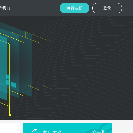
于我们
免费注册
登录
托管
金融区块链
机房
美国机房
台湾机房
码切片技术
结合金融行业的重实效、重安全的行业
速视频播放
特 点，为金融平台提供专业快速部署架
构
用
柜租用
香港机柜租用
美国机柜租用
外贸电商
用海量营销
为电商用户提供一站式解决方案，企业
本，做到精准
可根 据架构灵活调整配置，快速搭建电
商平台
热门文章
换一批