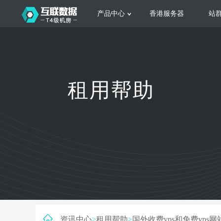
产品中心
香港服务器
站
服务器租用
云
网站建设
公司介绍
香港服务器
美国服务器
韩国服务器
根据不同规模的网站提供可定制化的架
集
租用帮助
构和 一站式协助
大
日本服务器
新加坡服务器
台湾服务器
马来西亚服务器
菲律宾服务器
澳洲服务器
智能家居
荷兰服务器
加拿大服务器
法国服务器
高
采用全托管的一站式物联网智能服务，
多
英国服务器
德国服务器
轻松构 建多种智能网物联网最佳平台
业
资讯中心
>
租用帮助
>
国外收费vps和免费vps