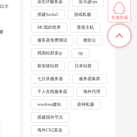
原生IP服务器
亚马逊vps
所以大
搭建Socks5
游戏私服
专属客服
MC我的世界
香港主机
要
服务器免费测试
微软云
韩国站群多ip
isp
新加坡站群
日本站群
七日杀服务器
服务器集群
千人在线服务器
海外代理
wordress建站
原神私服
搭建国外节点
海外CN2直连