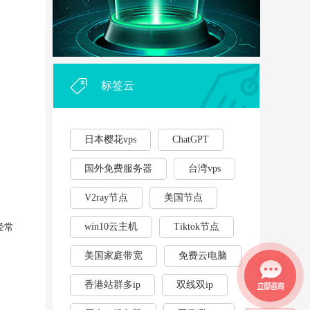
外贸企业和个人利用vps，能...
·
2023年云服务器用作游戏挂...
·
标签云
日本樱花vps
ChatGPT
国外免费服务器
台湾vps
V2ray节点
美国节点
win10云主机
Tiktok节点
经常
美国家庭带宽
免费云电脑
香港站群多ip
双线双ip