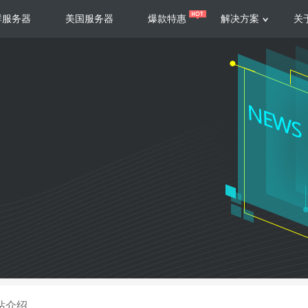
群服务器
美国服务器
爆款特惠
解决方案
关
服务器
服务器
游戏运营
视频娱乐
联系我们
服务支持
香港云服务器
美国云服务器
台湾云服务器
香港
游戏部署、游戏运营以及游戏安全三
集源视频存储、高效自动转
要 素帮助游戏企业快速部署
以及 内容分发等功能，加
新加坡云服务器
菲律宾云服务器
108全球云
机柜租
全球公有云
电信机
制造业升级
大数据营销
防服务器
年制造业ERP部署经验，为广大制造
低成本有效采集、分析、应
企业 提供高效可靠的数字化生产平台
数据，降 低20%的人工成
香港高防
美国高防
大带宽高防
定位营销
网站介绍