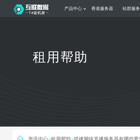
产品中心
香港服务器
站群服务
服务器租用
网站建设
游戏运营
公司介绍
联系我们
香港服务器
美国服务器
韩国服务器
根据不同规模的网站提供可定制化的架
集游戏部署、游戏
租用帮助
构和 一站式协助
大要 素帮助游戏
日本服务器
新加坡服务器
台湾服务器
马来西亚服务器
菲律宾服务器
澳洲服务器
智能家居
制造业升
荷兰服务器
加拿大服务器
法国服务器
采用全托管的一站式物联网智能服务，
多年制造业ERP
英国服务器
德国服务器
轻松构 建多种智能网物联网最佳平台
业企业 提供高效
资讯中心
>
租用帮助
>
搭建网络直播服务器有哪些要