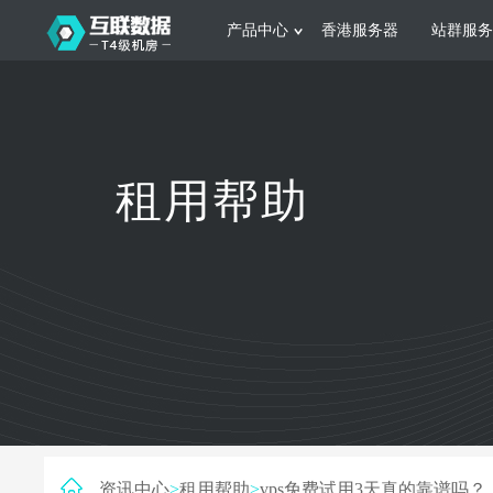
产品中心
香港服务器
站群服务
服务器租用
网站建设
游戏运营
公司介绍
联系我们
香港服务器
美国服务器
韩国服务器
根据不同规模的网站提供可定制化的架
集游戏部署、游戏
租用帮助
构和 一站式协助
大要 素帮助游戏
日本服务器
新加坡服务器
台湾服务器
马来西亚服务器
菲律宾服务器
澳洲服务器
智能家居
制造业升
荷兰服务器
加拿大服务器
法国服务器
采用全托管的一站式物联网智能服务，
多年制造业ERP
英国服务器
德国服务器
轻松构 建多种智能网物联网最佳平台
业企业 提供高效
资讯中心
>
租用帮助
>
vps免费试用3天真的靠谱吗？