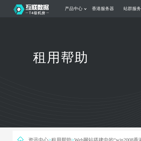
产品中心
香港服务器
站群服务
服务器租用
网站建设
游戏运营
公司介绍
联系我们
香港服务器
美国服务器
韩国服务器
根据不同规模的网站提供可定制化的架
集游戏部署、游戏
租用帮助
构和 一站式协助
大要 素帮助游戏
日本服务器
新加坡服务器
台湾服务器
马来西亚服务器
菲律宾服务器
澳洲服务器
智能家居
制造业升
荷兰服务器
加拿大服务器
法国服务器
采用全托管的一站式物联网智能服务，
多年制造业ERP
英国服务器
德国服务器
轻松构 建多种智能网物联网最佳平台
业企业 提供高效
资讯中心
>
租用帮助
>
Web网站搭建中的“win2008