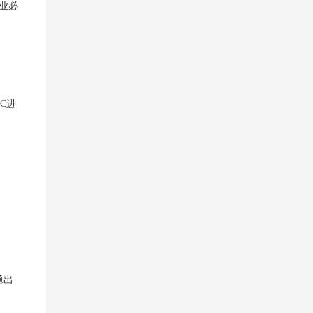
业必
C进
题出