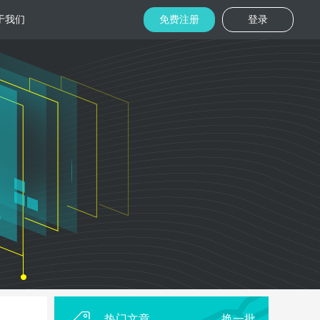
于我们
免费注册
登录
托管
金融区块链
机房
美国机房
台湾机房
码切片技术
结合金融行业的重实效、重安全的行业
速视频播放
特 点，为金融平台提供专业快速部署架
构
用
柜租用
香港机柜租用
美国机柜租用
外贸电商
用海量营销
为电商用户提供一站式解决方案，企业
本，做到精准
可根 据架构灵活调整配置，快速搭建电
商平台
热门文章
换一批