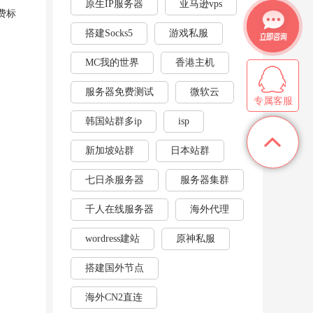
原生IP服务器
亚马逊vps
费标
搭建Socks5
游戏私服
MC我的世界
香港主机
服务器免费测试
微软云
专属客服
韩国站群多ip
isp
新加坡站群
日本站群
七日杀服务器
服务器集群
千人在线服务器
海外代理
wordress建站
原神私服
搭建国外节点
海外CN2直连