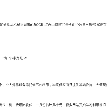
可选\硬盘从机械到固态的500GB-1T自由切换\IP最少两个数量自选\带宽也有
B\IP为1个\带宽是3M
择1-29个，个人觉得服务器托管不如租用，毕竟供应商只提供基础设施，大量配
者云主机。费用比较低，一月份估计几十元。很多网站开始学习利用虚拟