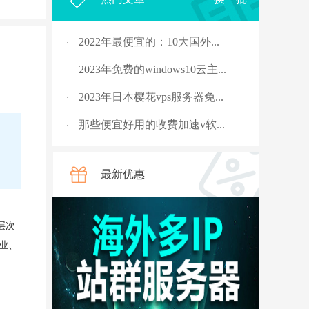
2022年最便宜的：10大国外...
·
2023年免费的windows10云主...
·
2023年日本樱花vps服务器免...
·
那些便宜好用的收费加速v软...
·
2023年，国外十大免费服务...
·
最新优惠
rpc服务器不可用的4种解决...
·
从5G角度讲讲什么是“上行...
·
层次
国外vps 加速免费安装
·
业、
骨灰玩家教你安全搭建“游...
·
V2ray节点配置连接后无法科...
·