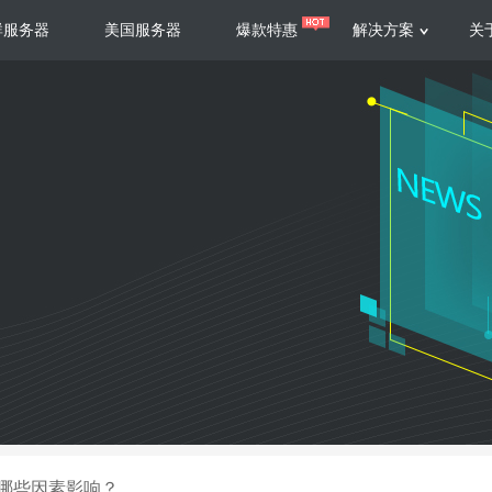
群服务器
美国服务器
爆款特惠
解决方案
关
服务器
服务器
游戏运营
视频娱乐
联系我们
服务支持
香港云服务器
美国云服务器
台湾云服务器
香港
游戏部署、游戏运营以及游戏安全三
集源视频存储、高效自动转
要 素帮助游戏企业快速部署
以及 内容分发等功能，加
新加坡云服务器
菲律宾云服务器
108全球云
机柜租
全球公有云
电信机
制造业升级
大数据营销
防服务器
年制造业ERP部署经验，为广大制造
低成本有效采集、分析、应
企业 提供高效可靠的数字化生产平台
数据，降 低20%的人工成
香港高防
美国高防
大带宽高防
定位营销
哪些因素影响？