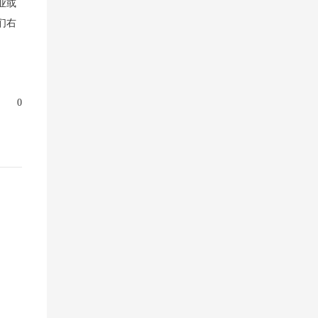
业或
们右
0