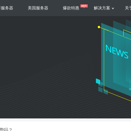
群服务器
美国服务器
爆款特惠
解决方案
关
服务器
服务器
游戏运营
视频娱乐
联系我们
服务支持
香港云服务器
美国云服务器
台湾云服务器
香港
游戏部署、游戏运营以及游戏安全三
集源视频存储、高效自动转
要 素帮助游戏企业快速部署
以及 内容分发等功能，加
新加坡云服务器
菲律宾云服务器
108全球云
机柜租
全球公有云
电信机
制造业升级
大数据营销
防服务器
年制造业ERP部署经验，为广大制造
低成本有效采集、分析、应
企业 提供高效可靠的数字化生产平台
数据，降 低20%的人工成
香港高防
美国高防
大带宽高防
定位营销
费吗？