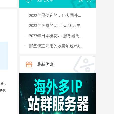
2022年最便宜的：10大国外...
·
2023年免费的windows10云主...
·
2023年日本樱花vps服务器免...
·
那些便宜好用的收费加速v软...
·
2023年，国外十大免费服务...
·
最新优惠
rpc服务器不可用的4种解决...
·
从5G角度讲讲什么是“上行...
·
服务，
国外vps 加速免费安装
·
是包
骨灰玩家教你安全搭建“游...
·
V2ray节点配置连接后无法科...
·