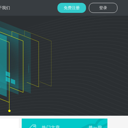
于我们
免费注册
登录
托管
金融区块链
机房
美国机房
台湾机房
码切片技术
结合金融行业的重实效、重安全的行业
速视频播放
特 点，为金融平台提供专业快速部署架
构
用
柜租用
香港机柜租用
美国机柜租用
外贸电商
用海量营销
为电商用户提供一站式解决方案，企业
本，做到精准
可根 据架构灵活调整配置，快速搭建电
商平台
热门文章
换一批