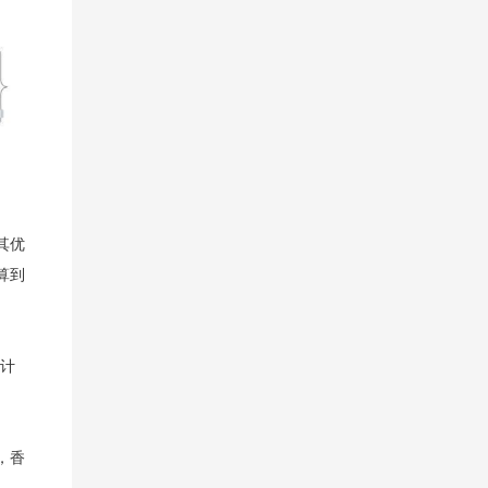
其优
算到
时计
，香