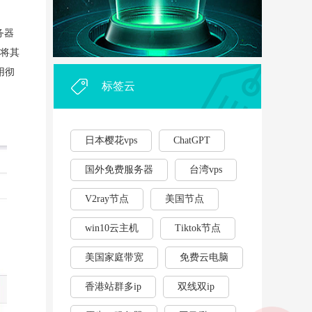
外贸企业和个人利用vps，能...
·
务器
2023年云服务器用作游戏挂...
·
候将其
用彻
标签云
日本樱花vps
ChatGPT
国外免费服务器
台湾vps
V2ray节点
美国节点
win10云主机
Tiktok节点
美国家庭带宽
免费云电脑
香港站群多ip
双线双ip