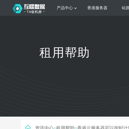
产品中心
香港服务器
站
服务器租用
云
网站建设
公司介绍
香港服务器
美国服务器
韩国服务器
根据不同规模的网站提供可定制化的架
集
租用帮助
构和 一站式协助
大
日本服务器
新加坡服务器
台湾服务器
马来西亚服务器
菲律宾服务器
澳洲服务器
智能家居
荷兰服务器
加拿大服务器
法国服务器
高
采用全托管的一站式物联网智能服务，
多
英国服务器
德国服务器
轻松构 建多种智能网物联网最佳平台
业
资讯中心
>
租用帮助
>
香港云服务器可以按时计