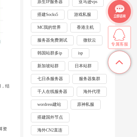
原生IP服务器
亚马逊vps
搭建Socks5
游戏私服
MC我的世界
香港主机
服务器免费测试
微软云
专属客服
韩国站群多ip
isp
新加坡站群
日本站群
七日杀服务器
服务器集群
用，结
千人在线服务器
海外代理
wordress建站
原神私服
搭建国外节点
算资
海外CN2直连