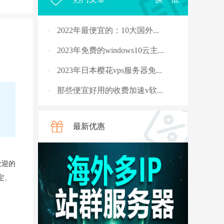
2022年最便宜的：10大国外...
·
2023年免费的windows10云主...
·
2023年日本樱花vps服务器免...
·
那些便宜好用的收费加速v软...
·
2023年，国外十大免费服务...
·
最新优惠
rpc服务器不可用的4种解决...
·
从5G角度讲讲什么是“上行...
·
欢迎的
国外vps 加速免费安装
·
定、
骨灰玩家教你安全搭建“游...
·
V2ray节点配置连接后无法科...
·