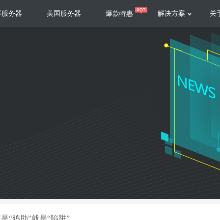
群服务器
美国服务器
爆款特惠
解决方案
关
服务器
服务器
游戏运营
视频娱乐
联系我们
服务支持
香港云服务器
美国云服务器
台湾云服务器
香港
游戏部署、游戏运营以及游戏安全三
集源视频存储、高效自动转
要 素帮助游戏企业快速部署
以及 内容分发等功能，加
新加坡云服务器
菲律宾云服务器
108全球云
机柜租
全球公有云
电信机
制造业升级
大数据营销
防服务器
年制造业ERP部署经验，为广大制造
低成本有效采集、分析、应
企业 提供高效可靠的数字化生产平台
数据，降 低20%的人工成
香港高防
美国高防
大带宽高防
定位营销
是“鸡肋”就是“陷阱”