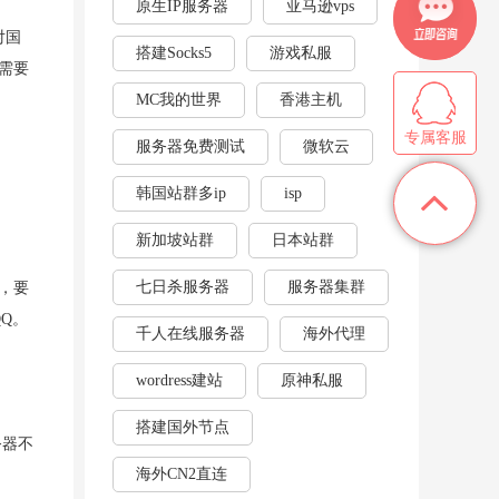
原生IP服务器
亚马逊vps
对国
搭建Socks5
游戏私服
需要
MC我的世界
香港主机
专属客服
服务器免费测试
微软云
韩国站群多ip
isp
新加坡站群
日本站群
七日杀服务器
服务器集群
，要
Q。
千人在线服务器
海外代理
wordress建站
原神私服
搭建国外节点
务器不
海外CN2直连