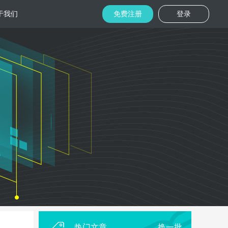
于我们
免费注册
登录
托管
金融区块链
机房
美国机房
台湾机房
码切片技术
结合金融行业的重实效、重安全的行业
速视频播放
特 点，为金融平台提供专业快速部署架
构
用
柜租用
香港机柜租用
美国机柜租用
外贸电商
用海量营销
为电商用户提供一站式解决方案，企业
本，做到精准
可根 据架构灵活调整配置，快速搭建电
商平台
热门文章
换一批