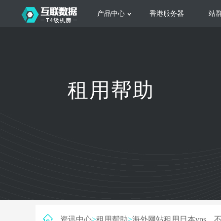
产品中心
香港服务器
站
服务器租用
云
网站建设
公司介绍
香港服务器
美国服务器
韩国服务器
根据不同规模的网站提供可定制化的架
集
租用帮助
构和 一站式协助
大
日本服务器
新加坡服务器
台湾服务器
马来西亚服务器
菲律宾服务器
澳洲服务器
智能家居
荷兰服务器
加拿大服务器
法国服务器
高
采用全托管的一站式物联网智能服务，
多
英国服务器
德国服务器
轻松构 建多种智能网物联网最佳平台
业
资讯中心
>
租用帮助
>
海外网站租用日本vps，不