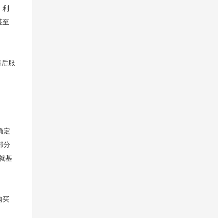
，利
甚至
售后服
确定
部分
就基
购买