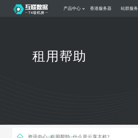
产品中心
香港服务器
站群服务
服务器租用
网站建设
游戏运营
公司介绍
联系我们
香港服务器
美国服务器
韩国服务器
根据不同规模的网站提供可定制化的架
集游戏部署、游戏
租用帮助
构和 一站式协助
大要 素帮助游戏
日本服务器
新加坡服务器
台湾服务器
马来西亚服务器
菲律宾服务器
澳洲服务器
智能家居
制造业升
荷兰服务器
加拿大服务器
法国服务器
采用全托管的一站式物联网智能服务，
多年制造业ERP
英国服务器
德国服务器
轻松构 建多种智能网物联网最佳平台
业企业 提供高效
资讯中心
>
租用帮助
>
什么是云享主机?