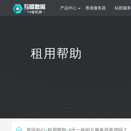
产品中心
香港服务器
站群服务
服务器租用
网站建设
游戏运营
公司介绍
联系我们
香港服务器
美国服务器
韩国服务器
根据不同规模的网站提供可定制化的架
集游戏部署、游戏
租用帮助
构和 一站式协助
大要 素帮助游戏
日本服务器
新加坡服务器
台湾服务器
马来西亚服务器
菲律宾服务器
澳洲服务器
智能家居
制造业升
荷兰服务器
加拿大服务器
法国服务器
采用全托管的一站式物联网智能服务，
多年制造业ERP
英国服务器
德国服务器
轻松构 建多种智能网物联网最佳平台
业企业 提供高效
资讯中心
>
租用帮助
>
6元一年的云服务器靠谱吗？