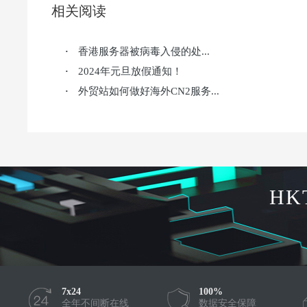
相关阅读
香港服务器被病毒入侵的处...
·
2024年元旦放假通知！
·
外贸站如何做好海外CN2服务...
·
HK
7x24
100%
全年不间断在线
数据安全保障