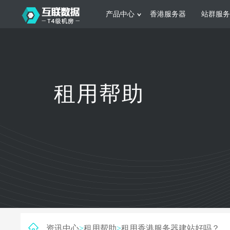
产品中心
香港服务器
站群服务
服务器租用
网站建设
游戏运营
公司介绍
联系我们
香港服务器
美国服务器
韩国服务器
根据不同规模的网站提供可定制化的架
集游戏部署、游戏
租用帮助
构和 一站式协助
大要 素帮助游戏
日本服务器
新加坡服务器
台湾服务器
马来西亚服务器
菲律宾服务器
澳洲服务器
智能家居
制造业升
荷兰服务器
加拿大服务器
法国服务器
采用全托管的一站式物联网智能服务，
多年制造业ERP
英国服务器
德国服务器
轻松构 建多种智能网物联网最佳平台
业企业 提供高效
资讯中心
>
租用帮助
>
租用香港服务器建站好吗？