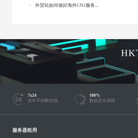
外贸站如何做好海外CN2服务...
·
HK
7x24
100%
全年不间断在线
数据安全保障
服务器租用