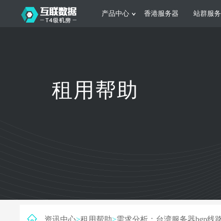
产品中心
香港服务器
站群服务
服务器租用
网站建设
游戏运营
公司介绍
联系我们
香港服务器
美国服务器
韩国服务器
根据不同规模的网站提供可定制化的架
集游戏部署、游戏
租用帮助
构和 一站式协助
大要 素帮助游戏
日本服务器
新加坡服务器
台湾服务器
马来西亚服务器
菲律宾服务器
澳洲服务器
智能家居
制造业升
荷兰服务器
加拿大服务器
法国服务器
采用全托管的一站式物联网智能服务，
多年制造业ERP
英国服务器
德国服务器
轻松构 建多种智能网物联网最佳平台
业企业 提供高效
资讯中心
>
租用帮助
>
需求分析：台湾服务器bgp线