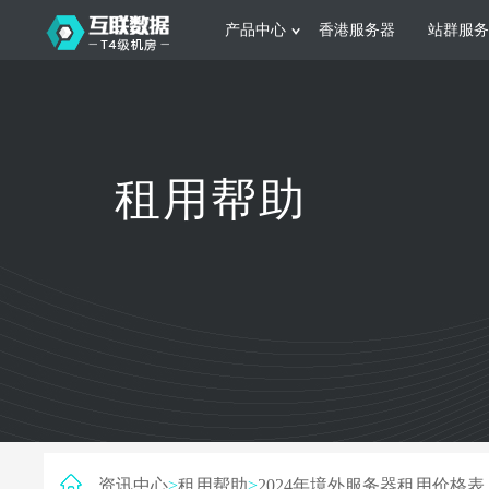
产品中心
香港服务器
站群服务
服务器租用
网站建设
游戏运营
公司介绍
联系我们
香港服务器
美国服务器
韩国服务器
根据不同规模的网站提供可定制化的架
集游戏部署、游戏
租用帮助
构和 一站式协助
大要 素帮助游戏
日本服务器
新加坡服务器
台湾服务器
马来西亚服务器
菲律宾服务器
澳洲服务器
智能家居
制造业升
荷兰服务器
加拿大服务器
法国服务器
采用全托管的一站式物联网智能服务，
多年制造业ERP
英国服务器
德国服务器
轻松构 建多种智能网物联网最佳平台
业企业 提供高效
资讯中心
>
租用帮助
>
2024年境外服务器租用价格表