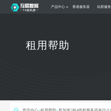
产品中心
香港服务器
站群服务
服务器租用
网站建设
游戏运营
公司介绍
联系我们
香港服务器
美国服务器
韩国服务器
根据不同规模的网站提供可定制化的架
集游戏部署、游戏
租用帮助
构和 一站式协助
大要 素帮助游戏
日本服务器
新加坡服务器
台湾服务器
马来西亚服务器
菲律宾服务器
澳洲服务器
智能家居
制造业升
荷兰服务器
加拿大服务器
法国服务器
采用全托管的一站式物联网智能服务，
多年制造业ERP
英国服务器
德国服务器
轻松构 建多种智能网物联网最佳平台
业企业 提供高效
资讯中心
>
租用帮助
>
新加坡2核4线程服务器有什么