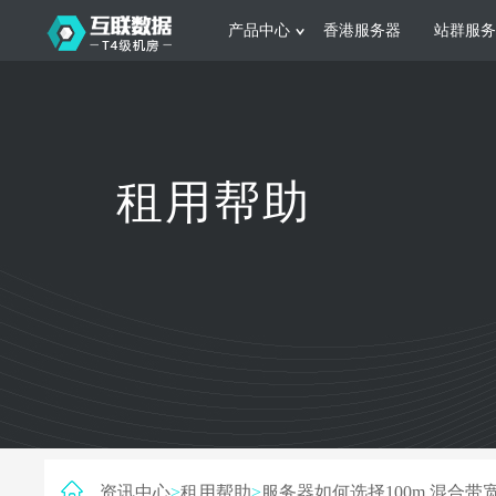
产品中心
香港服务器
站群服务
服务器租用
网站建设
游戏运营
公司介绍
联系我们
香港服务器
美国服务器
韩国服务器
根据不同规模的网站提供可定制化的架
集游戏部署、游戏
租用帮助
构和 一站式协助
大要 素帮助游戏
日本服务器
新加坡服务器
台湾服务器
马来西亚服务器
菲律宾服务器
澳洲服务器
智能家居
制造业升
荷兰服务器
加拿大服务器
法国服务器
采用全托管的一站式物联网智能服务，
多年制造业ERP
英国服务器
德国服务器
轻松构 建多种智能网物联网最佳平台
业企业 提供高效
资讯中心
>
租用帮助
>
服务器如何选择100m 混合带