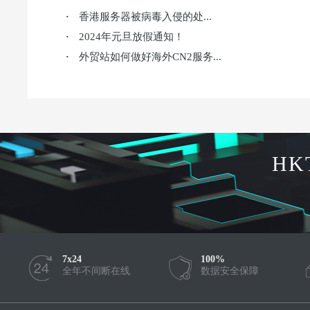
香港服务器被病毒入侵的处...
·
2024年元旦放假通知！
·
外贸站如何做好海外CN2服务...
·
HK
7x24
100%
全年不间断在线
数据安全保障