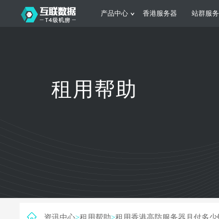
产品中心
香港服务器
站群服务
服务器租用
网站建设
游戏运营
公司介绍
联系我们
香港服务器
美国服务器
韩国服务器
根据不同规模的网站提供可定制化的架
集游戏部署、游戏
租用帮助
构和 一站式协助
大要 素帮助游戏
日本服务器
新加坡服务器
台湾服务器
马来西亚服务器
菲律宾服务器
澳洲服务器
智能家居
制造业升
荷兰服务器
加拿大服务器
法国服务器
采用全托管的一站式物联网智能服务，
多年制造业ERP
英国服务器
德国服务器
轻松构 建多种智能网物联网最佳平台
业企业 提供高效
资讯中心
>
租用帮助
>
租用香港高防服务器月付多少