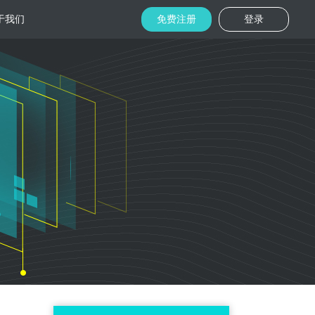
于我们
免费注册
登录
托管
金融区块链
机房
美国机房
台湾机房
码切片技术
结合金融行业的重实效、重安全的行业
速视频播放
特 点，为金融平台提供专业快速部署架
构
用
柜租用
香港机柜租用
美国机柜租用
外贸电商
用海量营销
为电商用户提供一站式解决方案，企业
本，做到精准
可根 据架构灵活调整配置，快速搭建电
商平台