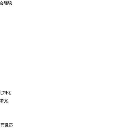
将会继续
定制化
络带宽、
，而且还