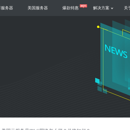
群服务器
美国服务器
爆款特惠
解决方案
关
服务器
服务器
游戏运营
视频娱乐
联系我们
服务支持
香港云服务器
美国云服务器
台湾云服务器
香港
游戏部署、游戏运营以及游戏安全三
集源视频存储、高效自动转
要 素帮助游戏企业快速部署
以及 内容分发等功能，加
新加坡云服务器
菲律宾云服务器
108全球云
机柜租
全球公有云
电信机
制造业升级
大数据营销
防服务器
年制造业ERP部署经验，为广大制造
低成本有效采集、分析、应
企业 提供高效可靠的数字化生产平台
数据，降 低20%的人工成
香港高防
美国高防
大带宽高防
定位营销