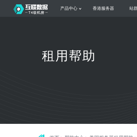
产品中心
香港服务器
站
服务器租用
云
网站建设
公司介绍
香港服务器
美国服务器
韩国服务器
根据不同规模的网站提供可定制化的架
集
租用帮助
构和 一站式协助
大
日本服务器
新加坡服务器
台湾服务器
马来西亚服务器
菲律宾服务器
澳洲服务器
智能家居
荷兰服务器
加拿大服务器
法国服务器
高
采用全托管的一站式物联网智能服务，
多
英国服务器
德国服务器
轻松构 建多种智能网物联网最佳平台
业