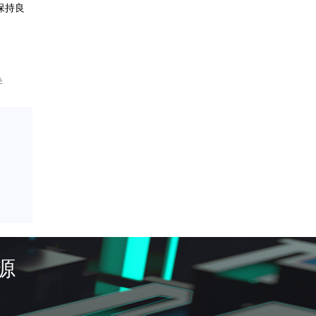
保持良
异
源