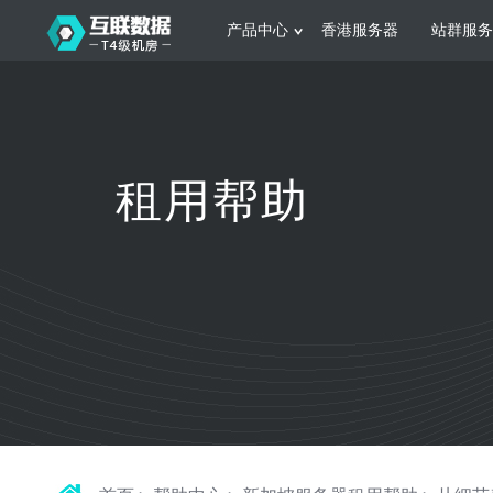
产品中心
香港服务器
站群服务
服务器租用
网站建设
游戏运营
公司介绍
联系我们
香港服务器
美国服务器
韩国服务器
根据不同规模的网站提供可定制化的架
集游戏部署、游戏
租用帮助
构和 一站式协助
大要 素帮助游戏
日本服务器
新加坡服务器
台湾服务器
马来西亚服务器
菲律宾服务器
澳洲服务器
智能家居
制造业升
荷兰服务器
加拿大服务器
法国服务器
采用全托管的一站式物联网智能服务，
多年制造业ERP
英国服务器
德国服务器
轻松构 建多种智能网物联网最佳平台
业企业 提供高效