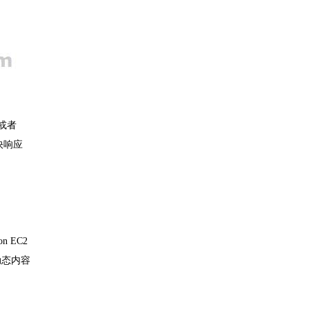
t或者
加快响应
 EC2
动态内容