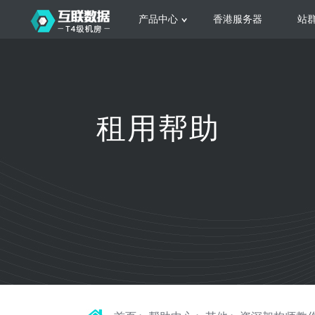
产品中心
香港服务器
站
服务器租用
云
网站建设
公司介绍
香港服务器
美国服务器
韩国服务器
根据不同规模的网站提供可定制化的架
集
租用帮助
构和 一站式协助
大
日本服务器
新加坡服务器
台湾服务器
马来西亚服务器
菲律宾服务器
澳洲服务器
智能家居
荷兰服务器
加拿大服务器
法国服务器
高
采用全托管的一站式物联网智能服务，
多
英国服务器
德国服务器
轻松构 建多种智能网物联网最佳平台
业