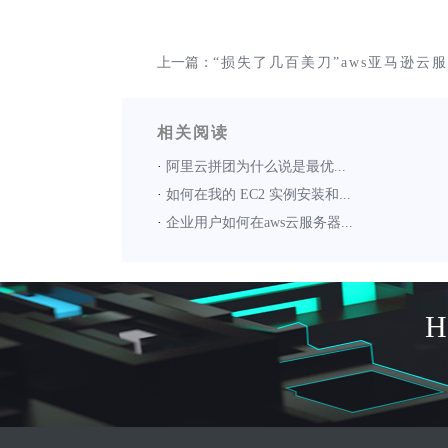
上一篇：
“损失了几百美刀”aws亚马逊云
直在扣费咋办?
相关阅读
·
阿里云拼团为什么说是最优...
·
如何在我的 EC2 实例安装和...
·
企业用户如何在aws云服务器...