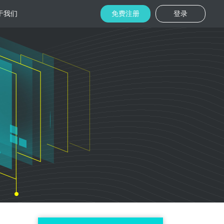
于我们
免费注册
登录
托管
金融区块链
机房
美国机房
台湾机房
码切片技术
结合金融行业的重实效、重安全的行业
速视频播放
特 点，为金融平台提供专业快速部署架
构
用
柜租用
香港机柜租用
美国机柜租用
外贸电商
用海量营销
为电商用户提供一站式解决方案，企业
本，做到精准
可根 据架构灵活调整配置，快速搭建电
商平台