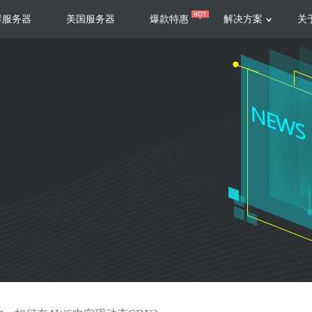
群服务器
美国服务器
爆款特惠
解决方案
关
服务器
服务器
游戏运营
视频娱乐
联系我们
服务支持
香港云服务器
美国云服务器
台湾云服务器
香港
游戏部署、游戏运营以及游戏安全三
集源视频存储、高效自动转
要 素帮助游戏企业快速部署
以及 内容分发等功能，加
新加坡云服务器
菲律宾云服务器
108全球云
机柜租
全球公有云
电信机
制造业升级
大数据营销
防服务器
年制造业ERP部署经验，为广大制造
低成本有效采集、分析、应
企业 提供高效可靠的数字化生产平台
数据，降 低20%的人工成
香港高防
美国高防
大带宽高防
定位营销