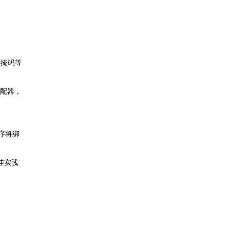
网掩码等
适配器，
序将绑
佳实践