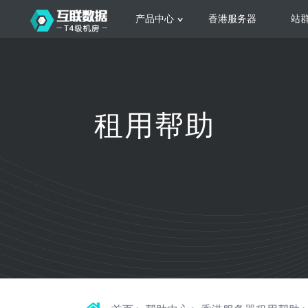
产品中心
香港服务器
站
服务器租用
云
网站建设
公司介绍
香港服务器
美国服务器
韩国服务器
根据不同规模的网站提供可定制化的架
集
租用帮助
构和 一站式协助
大
日本服务器
新加坡服务器
台湾服务器
马来西亚服务器
菲律宾服务器
澳洲服务器
智能家居
荷兰服务器
加拿大服务器
法国服务器
高
采用全托管的一站式物联网智能服务，
多
英国服务器
德国服务器
轻松构 建多种智能网物联网最佳平台
业