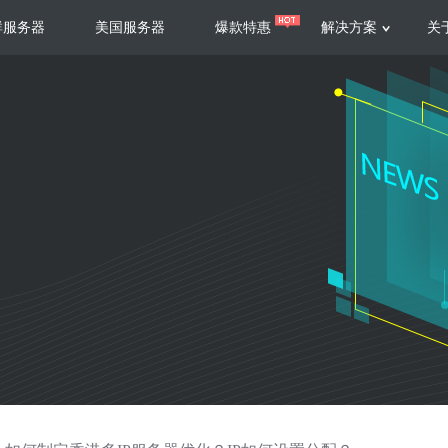
群服务器
美国服务器
爆款特惠
解决方案
关
服务器
服务器
游戏运营
视频娱乐
联系我们
服务支持
香港云服务器
美国云服务器
台湾云服务器
香港
游戏部署、游戏运营以及游戏安全三
集源视频存储、高效自动转
要 素帮助游戏企业快速部署
以及 内容分发等功能，加
新加坡云服务器
菲律宾云服务器
108全球云
机柜租
全球公有云
电信机
制造业升级
大数据营销
防服务器
年制造业ERP部署经验，为广大制造
低成本有效采集、分析、应
企业 提供高效可靠的数字化生产平台
数据，降 低20%的人工成
香港高防
美国高防
大带宽高防
定位营销