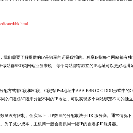
edicated/hk.html
之前，我们需要了解提供的IP是独享的还是虚拟的。独享IP指每个网站都有独立
于做站群SEO类网站业务来说，每个网站都有独立的IP地址可以更好地满
配方式有C段和8C段。C段指IPv4地址中AAA.BBB.CCC.DDD形式中的C
不同的C段或8C段来分配不同的IP地址，可以实现多个网站绑定不同的独立
P数量没有限制。但实际上，IP数量的分配取决于IDC服务商。通常情况下
个左右。为了减少成本，主机商一般会提供同一段IP的香港多IP服务器。