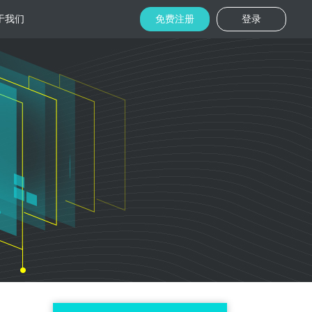
于我们
免费注册
登录
托管
金融区块链
机房
美国机房
台湾机房
码切片技术
结合金融行业的重实效、重安全的行业
速视频播放
特 点，为金融平台提供专业快速部署架
构
用
柜租用
香港机柜租用
美国机柜租用
外贸电商
用海量营销
为电商用户提供一站式解决方案，企业
本，做到精准
可根 据架构灵活调整配置，快速搭建电
商平台