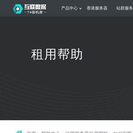
产品中心
香港服务器
站群服务
服务器租用
网站建设
游戏运营
公司介绍
联系我们
香港服务器
美国服务器
韩国服务器
根据不同规模的网站提供可定制化的架
集游戏部署、游戏
租用帮助
构和 一站式协助
大要 素帮助游戏
日本服务器
新加坡服务器
台湾服务器
马来西亚服务器
菲律宾服务器
澳洲服务器
智能家居
制造业升
荷兰服务器
加拿大服务器
法国服务器
采用全托管的一站式物联网智能服务，
多年制造业ERP
英国服务器
德国服务器
轻松构 建多种智能网物联网最佳平台
业企业 提供高效