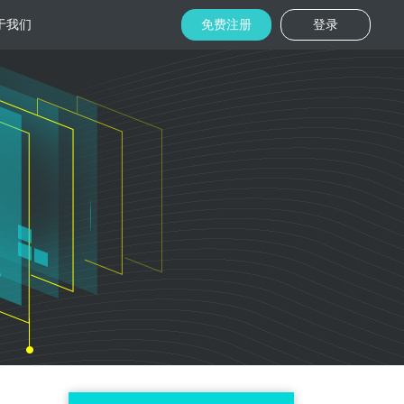
于我们
免费注册
登录
托管
金融区块链
机房
美国机房
台湾机房
码切片技术
结合金融行业的重实效、重安全的行业
速视频播放
特 点，为金融平台提供专业快速部署架
构
用
柜租用
香港机柜租用
美国机柜租用
外贸电商
用海量营销
为电商用户提供一站式解决方案，企业
本，做到精准
可根 据架构灵活调整配置，快速搭建电
商平台