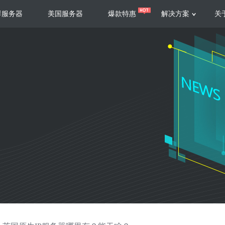
群服务器
美国服务器
爆款特惠
解决方案
关
服务器
服务器
游戏运营
视频娱乐
联系我们
服务支持
香港云服务器
美国云服务器
台湾云服务器
香港
游戏部署、游戏运营以及游戏安全三
集源视频存储、高效自动转
要 素帮助游戏企业快速部署
以及 内容分发等功能，加
新加坡云服务器
菲律宾云服务器
108全球云
机柜租
全球公有云
电信机
制造业升级
大数据营销
防服务器
年制造业ERP部署经验，为广大制造
低成本有效采集、分析、应
企业 提供高效可靠的数字化生产平台
数据，降 低20%的人工成
香港高防
美国高防
大带宽高防
定位营销