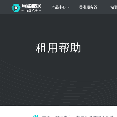
产品中心
香港服务器
站
服务器租用
云
网站建设
公司介绍
香港服务器
美国服务器
韩国服务器
根据不同规模的网站提供可定制化的架
集
租用帮助
构和 一站式协助
大
日本服务器
新加坡服务器
台湾服务器
马来西亚服务器
菲律宾服务器
澳洲服务器
智能家居
荷兰服务器
加拿大服务器
法国服务器
高
采用全托管的一站式物联网智能服务，
多
英国服务器
德国服务器
轻松构 建多种智能网物联网最佳平台
业