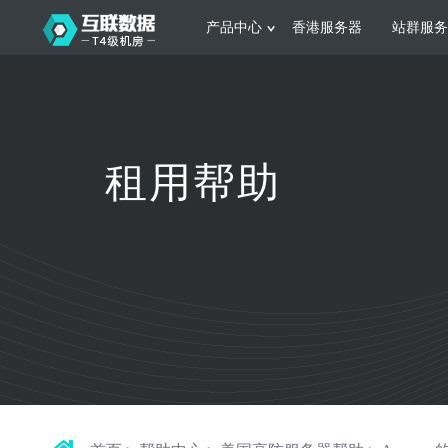
产品中心
香港服务器
站群服务
服务器租用
网站建设
游戏运营
公司介绍
联系我们
香港服务器
美国服务器
韩国服务器
根据不同规模的网站提供可定制化的架
集游戏部署、游戏
租用帮助
构和 一站式协助
大要 素帮助游戏
日本服务器
新加坡服务器
台湾服务器
马来西亚服务器
菲律宾服务器
澳洲服务器
智能家居
制造业升
荷兰服务器
加拿大服务器
法国服务器
采用全托管的一站式物联网智能服务，
多年制造业ERP
英国服务器
德国服务器
轻松构 建多种智能网物联网最佳平台
业企业 提供高效