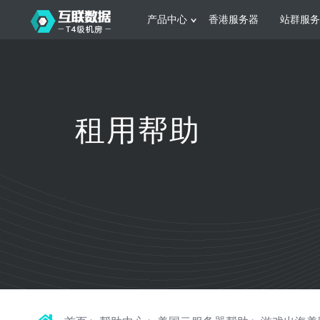
产品中心
香港服务器
站群服务
服务器租用
网站建设
游戏运营
公司介绍
联系我们
香港服务器
美国服务器
韩国服务器
根据不同规模的网站提供可定制化的架
集游戏部署、游戏
租用帮助
构和 一站式协助
大要 素帮助游戏
日本服务器
新加坡服务器
台湾服务器
马来西亚服务器
菲律宾服务器
澳洲服务器
智能家居
制造业升
荷兰服务器
加拿大服务器
法国服务器
采用全托管的一站式物联网智能服务，
多年制造业ERP
英国服务器
德国服务器
轻松构 建多种智能网物联网最佳平台
业企业 提供高效