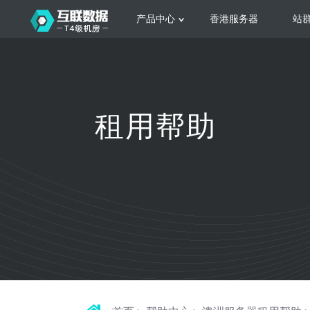
产品中心
香港服务器
站
服务器租用
云
网站建设
公司介绍
香港服务器
美国服务器
韩国服务器
根据不同规模的网站提供可定制化的架
集
租用帮助
构和 一站式协助
大
日本服务器
新加坡服务器
台湾服务器
马来西亚服务器
菲律宾服务器
澳洲服务器
智能家居
荷兰服务器
加拿大服务器
法国服务器
高
采用全托管的一站式物联网智能服务，
多
英国服务器
德国服务器
轻松构 建多种智能网物联网最佳平台
业