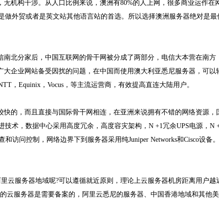
，无机构干涉。从人口比例来说，澳洲有80%的人上网，很多商业运作在
是做外贸或者是英文站其他语言站的首选。所以选择澳洲服务器绝对是最
电信南北分家后，中国互联网的骨干网被分成了两部分，电信大本营在南方
内广大企业网站备受因扰的问题，在中国而使用澳大利亚悉尼服务器，可以
，Equinix，Vocus，等主流运营商，有效提高直连大陆用户。
比较快的，而且直接与国际骨干网相连，在亚洲来说拥有不错的网络资源，
术，数据中心采用高度冗余，高度容灾架构，N +1冗余UPS电源，N +
问控制，网络边界下到服务器采用纯Juniper Networks和Cisco设备
阿里云服务器地域呢?可以遵循就近原则，理论上云服务器机房距离用户越
域的云服务器是需要备案的，阿里云悉尼的服务器、中国香港地域和其他