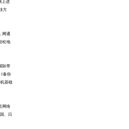
网上进
佳方
，网通
轻松地
国际带
1备份
。机器稳
近网络
美国、日