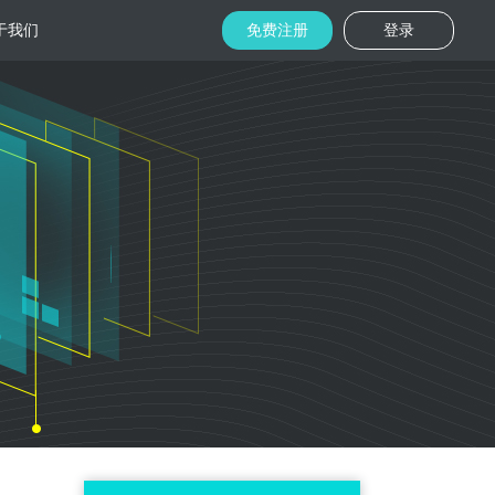
于我们
免费注册
登录
托管
金融区块链
机房
美国机房
台湾机房
码切片技术
结合金融行业的重实效、重安全的行业
速视频播放
特 点，为金融平台提供专业快速部署架
构
用
柜租用
香港机柜租用
美国机柜租用
外贸电商
用海量营销
为电商用户提供一站式解决方案，企业
本，做到精准
可根 据架构灵活调整配置，快速搭建电
商平台