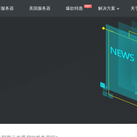
群服务器
美国服务器
爆款特惠
解决方案
关
服务器
服务器
游戏运营
视频娱乐
联系我们
服务支持
香港云服务器
美国云服务器
台湾云服务器
香港
游戏部署、游戏运营以及游戏安全三
集源视频存储、高效自动转
要 素帮助游戏企业快速部署
以及 内容分发等功能，加
新加坡云服务器
菲律宾云服务器
108全球云
机柜租
全球公有云
电信机
制造业升级
大数据营销
防服务器
年制造业ERP部署经验，为广大制造
低成本有效采集、分析、应
企业 提供高效可靠的数字化生产平台
数据，降 低20%的人工成
香港高防
美国高防
大带宽高防
定位营销